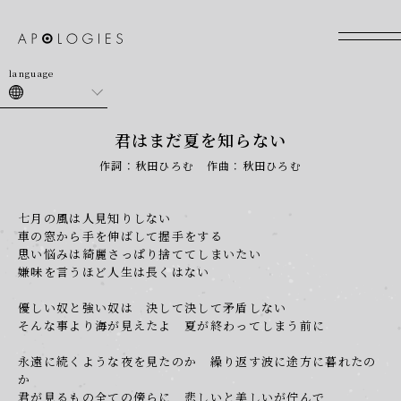
join
login
君はまだ夏を知らない
作詞：秋田ひろむ 作曲：秋田ひろむ
七月の風は人見知りしない
車の窓から手を伸ばして握手をする
思い悩みは綺麗さっぱり捨ててしまいたい
嫌味を言うほど人生は長くはない
優しい奴と強い奴は 決して決して矛盾しない
そんな事より海が見えたよ 夏が終わってしまう前に
永遠に続くような夜を見たのか 繰り返す波に途方に暮れたの
か
君が見るもの全ての傍らに 悲しいと美しいが佇んで