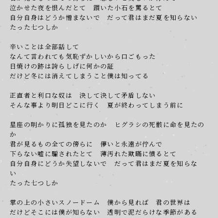
泣かせた夜を恨んだとて 躓いた小石を罵るとて
自分自身はどうか憎まないで だって君はまだ夏を知らない
たった七つしか
辛いことは全部話して
なんて言われても気恥ずかしいから口ごもった
日焼けの跡は誇らしげに何かの証
だけど冬には消えてしまうこと僕は知ってる
正直者と利口な奴は 決して決して矛盾しない
そんな事より明日どこに行く 夏が終わってしまう前に
星座の明かりに孤独を見たのか ヒグラシの死骸に命を見たの
か
君が見るもの全ての傍らに 儚いと永遠が佇んで
OK
下らない嘘に騙されたとて 薄汚れた欺瞞に憤るとて
自分自身にどうか失望しないで だって君はまだ夏を知らな
い
たった七つしか
掌の上の小さいスノードーム 僕から見れば 君の世界は
だけどそこには僕が知らない 透明で泥だらけな季節がある