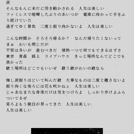
涙
そんなもんに未だに突き動かされる 人生は美しい
ファミレスで喧嘩したぶりのあいつが 電車に向かって手をふ
り続けていた
過ぎてゆく景色 二度と振り向かないよ 人生は美しい
こんな時間か そろそろ帰るか？ なんだ帰りたくないって
まぁ わいも同じだが
不安は多いが 進むべきだ 情熱一つで何でもできるはずさ
東京 青森 路上 ライブハウス きっと場所なんてどこでも
良かった
歌う場所はどこでもいいぜ 歌う歌がわいの歌なら
悔し涙振りほどいて叫んだ歌 大事なものは二度と離さないよ
振り向くな後ろには花も咲かねぇ 人生は美しい
じゃあなまたな身体だけは気をつけろよ しっかり歩けよふら
ついてるぜ
見ろよもう朝日が昇ってきた 人生は美しい
人生は美しい