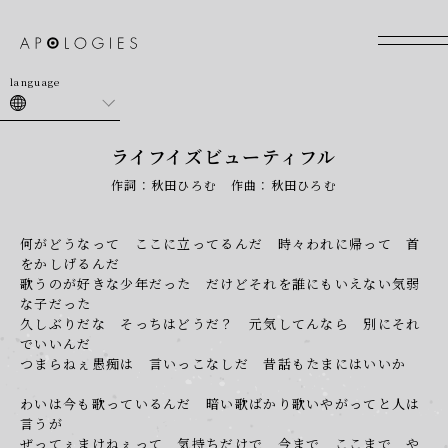
join
login
ライフイズビューティフル
作詞：秋田ひろむ 作曲：秋田ひろむ
何がどうなって ここに立ってるんだ 時々われに帰って 首
をかしげるんだ
歌うのが好きな少年だった だけどそれを誰にもいえない気弱
な子だった
久しぶりだな そっちはどうだ？ 元気してんなら 別にそれ
でいいんだ
つまらねぇ愚痴は 言いっこなしだ 昔話もたまにはいいか
わいは今も歌っているんだ 暗い歌ばかり歌いやがってと人は
言うが
ぜってぇまけねぇって 気持ちだけで 今まで ここまで や