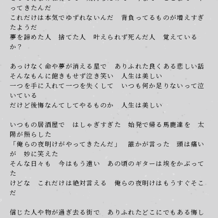
ってきたんだ
これだけは本気でゆずれないんだ 背負ってるものが増えすぎ
たようだ
夢を諦めた人 捨てた人 叶えられず死んだ人 覚えている
か？
あっけなく命や夢が消える星で ありふれた良くある悲しい話
そんなもんに飽きもせず泣き笑い 人生は美しい
一つを手に入れて一つを失くして いつも何か足りないって泣
いている
だけど後悔なんてしてやるものか 人生は美しい
いつもの居酒屋で はしゃぎすぎた 始発で帰る馬鹿達を 太
陽が照らした
「俺らの夜明けがやってきたんだ」 誰かが言った 頭は痛い
が 妙に笑えた
そんな日々も 今はもう遠い あの頃のギターは埃をかぶって
た
けどな これだけは絶対言える 俺らの夜明けはもうすぐそこ
OK
だ
信じた人や物が過ぎ去る街で ありふれたどこにでもある悔し